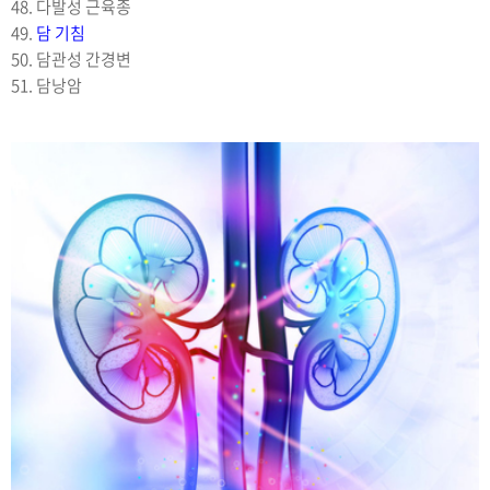
48. 다발성 근육종
49.
담 기침
50. 담관성 간경변
51. 담낭암