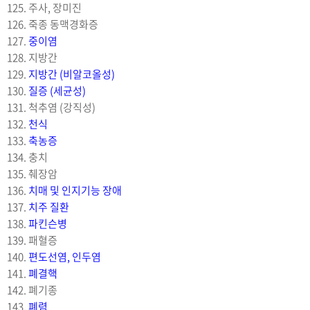
125. 주사, 장미진
126. 죽종 동맥경화증
127.
중이염
128. 지방간
129.
지방간 (비알코올성)
130.
질증 (세균성)
131. 척추염 (강직성)
132.
천식
133.
축농증
134. 충치
135. 췌장암
136.
치매 및 인지기능 장애
137.
치주 질환
138.
파킨슨병
139. 패혈증
140.
편도선염, 인두염
141.
폐결핵
142. 폐기종
143.
폐렴