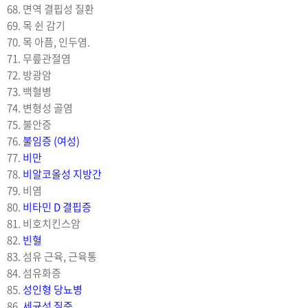
68. 면역 결핍성 질환
69. 목 쉰 감기
70. 목 아픔, 인두염.
71. 무릎관절염
72. 방광암
73. 백혈병
74. 변형성 골염
75. 불안증
76.
불임증 (여성)
77.
비만
78.
비알코올성 지방간
79. 비염
80.
비타민 D 결핍증
81. 비호치킨스암
82.
빈혈
83. 섬유 근육, 근육통
84. 섬유화증
85.
성인형 당뇨병
86.
세균성 질증