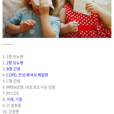
1. 1형 당뇨병
2.
2형 당뇨병
3.
B형 간염
4.
COPD, 만성 폐색성 폐질환
5. C형 간염
6. MRSA감염, 내성 포도구균 감염
7. PCCOS
8.
가래, 기침
9. 간 경화증
10. 간경변