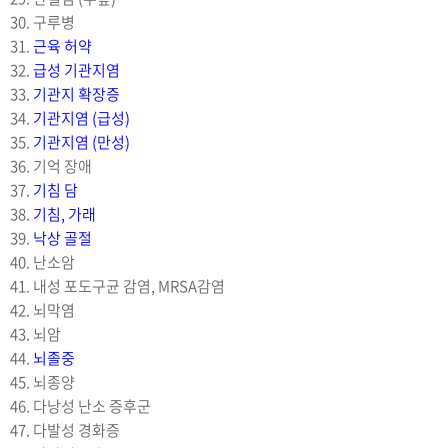
30. 구루병
31.
근육 허약
32.
급성 기관지염
33.
기관지 확장증
34.
기관지염 (급성)
35.
기관지염 (만성)
36. 기억 장애
37.
기침 담
38.
기침, 가래
39.
낙상 골절
40. 난소암
41. 내성 포도구균 감염, MRSA감염
42. 뇌막염
43. 뇌암
44.
뇌졸중
45. 뇌종양
46. 다낭성 난소 증후군
47. 다발성 경화증