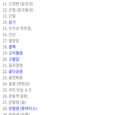
11. 간경변 (담관성)
12. 간염 (알코올성)
13. 간질
14.
감기
15. 강직성 척추염,
16. 건선
17. 결장암
18.
결핵
19.
고지혈증
20.
고혈압
21. 골관절염
22.
골다공증
23. 골연화증
24. 골염 (변현성)
25. 과민 반응 쇼크
26. 관동맥 질환,
27. 관절염 (골)
28.
관절염 (류머티스)
29. 관절염 (무릎)