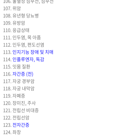
106. 울혈성 심부전, 심부전
107. 위암
108. 유년형 당뇨병
109. 유방암
110. 응급상태
111. 인두염, 목 아픔
112. 인두염, 편도선염
113.
인지기능 장애 및 치매
114.
인플루엔자, 독감
115. 잇몸 질환
116.
자간증 (전)
117. 자궁 경부암
118. 자궁 내막암
119. 자폐증
120. 장미진, 주사
121. 전립선 비대증
122. 전립선암
123.
전자간증
124. 좌창