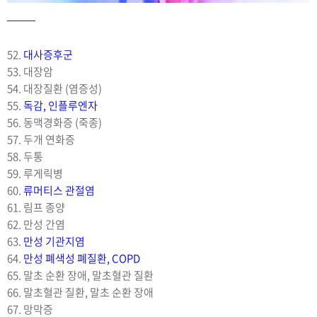
52.
대사증후군
53. 대장암
54. 대장질환 (염증성)
55.
독감, 인플루엔자
56. 동맥경화증 (죽종)
57. 두개 연화증
58. 두통
59. 루게릭병
60.
류머티스 관절염
61. 림프 종양
62. 만성 간염
63.
만성 기관지염
64.
만성 폐색성 폐질환, COPD
65. 말초 순환 장애, 말초혈관 질환
66. 말초혈관 질환, 말초 순환 장애
67. 망막증