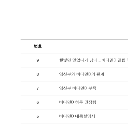
번호
햇빛만 믿었다가 낭패…비타민D 결핍 막으려
9
임산부와 비타민D의 관계
8
임산부 비타민D 부족
7
비타민D 하루 권장량
6
비타민D 내몸설명서
5