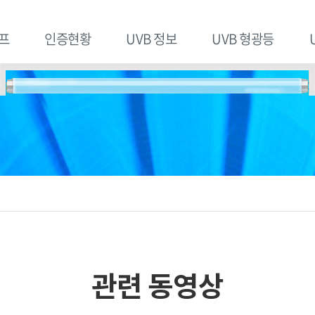
프
인증현황
UVB 정보
UVB 형광등
관련 동영상