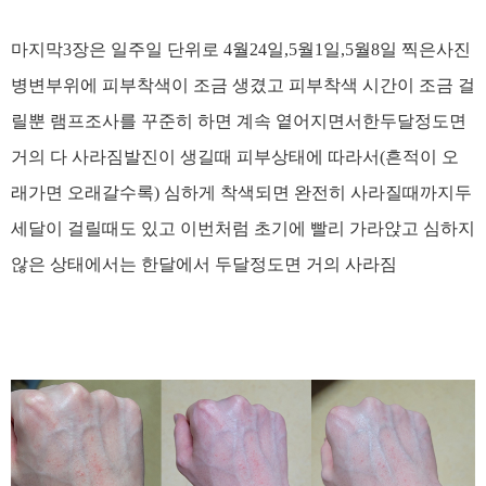
마지막3장은 일주일 단위로 4월24일,5월1일,5월8일 찍은사진
병변부위에 피부착색이 조금 생겼고 피부착색 시간이 조금 걸
릴뿐 램프조사를 꾸준히 하면 계속 옅어지면서 ​한두달정도면
거의 다 사라짐 ​발진이 생길때 피부상태에 따라서(흔적이 오
래가면 오래갈수록) 심하게 착색되면 완전히 사라질때까지 ​두
세달이 걸릴때도 있고 이번처럼 초기에 빨리 가라앉고 심하지
않은 상태에서는 한달에서 두달정도면 거의 사라짐